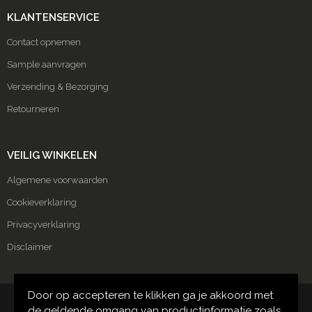
KLANTENSERVICE
Contact opnemen
Sample aanvragen
Verzending & Bezorging
Retourneren
VEILIG WINKELEN
Algemene voorwaarden
Cookieverklaring
Privacyverklaring
Disclaimer
Door op accepteren te klikken ga je akkoord met
© Copyright Carmako 2024
de geldende omgang van productinformatie zoals