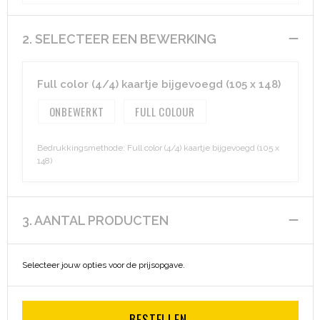
Aktetassen
Hygiëne en Persoonlijke verzorging
2. SELECTEER EEN BEWERKING
Promotietassen
Valbeveiliging
Full color (4/4) kaartje bijgevoegd (105 x 148)
Goodiebags
Gehoorbescherming
ONBEWERKT
FULL COLOUR
Golftassen
Bedrukkingsmethode: Full color (4/4) kaartje bijgevoegd (105 x
148)
Autotassen
Reistassensets
3. AANTAL PRODUCTEN
Collegetassen
Selecteer jouw opties voor de prijsopgave.
Tablettassen
Kledingtassen
BESTELLEN