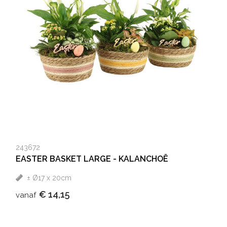
243672
EASTER BASKET LARGE - KALANCHOË
± Ø17 x 20cm
€ 14,15
vanaf