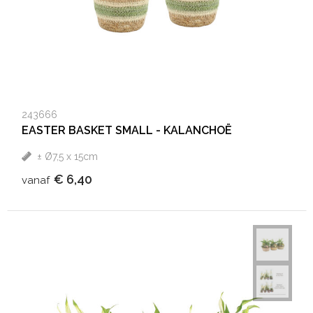
243666
EASTER BASKET SMALL - KALANCHOË
± Ø7,5 x 15cm
€ 6,40
vanaf