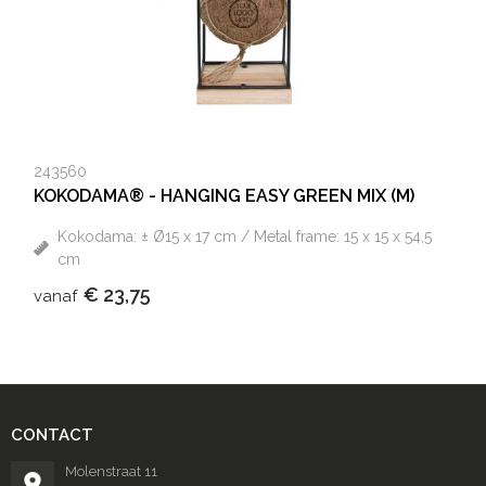
243560
KOKODAMA® - HANGING EASY GREEN MIX (M)
Kokodama: ± Ø15 x 17 cm / Metal frame: 15 x 15 x 54,5
cm
€ 23,75
vanaf
CONTACT
Molenstraat 11