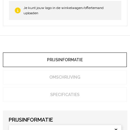
Heuptassen
Je kunt jouw logo in de winkelwagen/offertemand
uploaden
Trolleys
PRIJSINFORMATIE
OMSCHRIJVING
SPECIFICATIES
PRIJSINFORMATIE
×