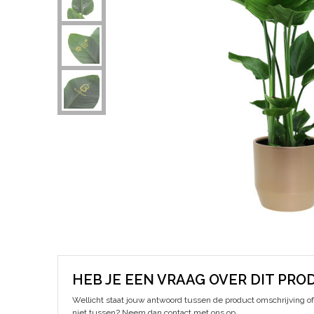
HEB JE EEN VRAAG OVER DIT PRO
Wellicht staat jouw antwoord tussen de product omschrijving of 
niet tussen? Neem dan contact met ons op