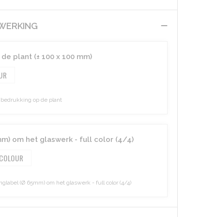
EWERKING
de plant (± 100 x 100 mm)
edrukking op de plant
) om het glaswerk - full color (4/4)
 COLOUR
abel (Ø 65mm) om het glaswerk - full color (4/4)