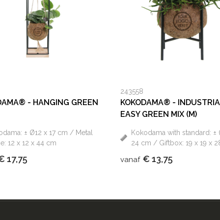
243558
AMA® - HANGING GREEN
KOKODAMA® - INDUSTRI
EASY GREEN MIX (M)
dama: ± Ø12 x 17 cm / Metal
Kokodama with standard: ± 
e: 12 x 12 x 44 cm
24 cm / Giftbox: 19 x 19 x 
€ 17,75
€ 13,75
vanaf