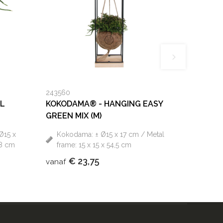
243560
AL
KOKODAMA® - HANGING EASY
GREEN MIX (M)
Ø15 x
Kokodama: ± Ø15 x 17 cm / Metal
28 cm
frame: 15 x 15 x 54,5 cm
€ 23,75
vanaf