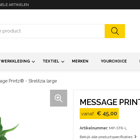
NELE ARTIKELEN
WERKKLEDING
TEXTIEL
MERKEN
YOURCHOICE
ge Printz® - Strelitzia large
MESSAGE PRINT
€ 45,00
vanaf
Artikelnummer:
MP-STR-L
Bekijk alle productspecificaties