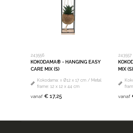
243556
243557
KOKODAMA® - HANGING EASY
KOKOD
CARE MIX (S)
MIX (S)
Kokodama: ± Ø12 x 17 cm / Metal
Koko
frame: 12 x 12 x 44 cm
fram
€ 17,25
vanaf
vanaf