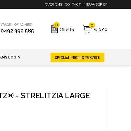
OVER ONS
CONTACT
NIEUWSBRIEF
0
0
VRAGEN OF ADVIES?
€ 0,00
Offerte
0492 390 585
SPECIAAL PRODUCTVERZOEK
KMS LOGIN
Z® - STRELITZIA LARGE