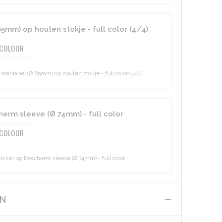
5mm) op houten stokje - full color (4/4)
 COLOUR
enlabel (Ø 65mm) op houten stokje - full color (4/4)
erm sleeve (Ø 74mm) - full color
 COLOUR
ker op bescherm sleeve (Ø 74mm) - full color
EN