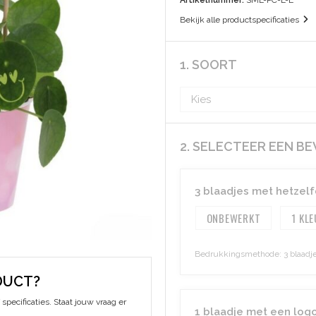
Artikelnummer:
SML-PC-L-L
Bekijk alle productspecificaties
1. SOORT
2. SELECTEER EEN B
3 blaadjes met hetzelf
ONBEWERKT
1
Bedrukkingsmethode: 3 blaadjes
DUCT?
specificaties. Staat jouw vraag er
1 blaadje met een logo