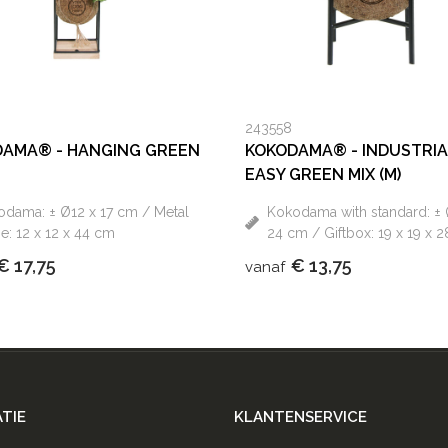
243558
AMA® - HANGING GREEN
KOKODAMA® - INDUSTRI
EASY GREEN MIX (M)
dama: ± Ø12 x 17 cm / Metal
Kokodama with standard: ± 
e: 12 x 12 x 44 cm
24 cm / Giftbox: 19 x 19 x 
€ 17,75
€ 13,75
vanaf
TIE
KLANTENSERVICE