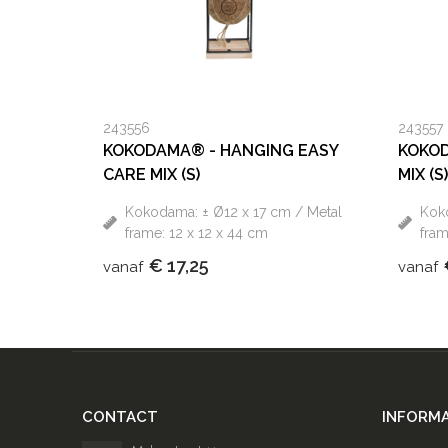
243556
243557
KOKODAMA® - HANGING EASY
KOKOD
CARE MIX (S)
MIX (S)
Kokodama: ± Ø12 x 17 cm / Metal
Koko
frame: 12 x 12 x 44 cm
fram
€ 17,25
vanaf
vanaf
CONTACT
INFORMA