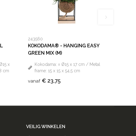
243560
AL
KOKODAMA® - HANGING EASY
GREEN MIX (M)
Ø15 x
Kokodama: ± Ø15 x 17 cm / Metal
28 cm
frame: 15 x 15 x 54,5 cm
€ 23,75
vanaf
VEILIG WINKELEN