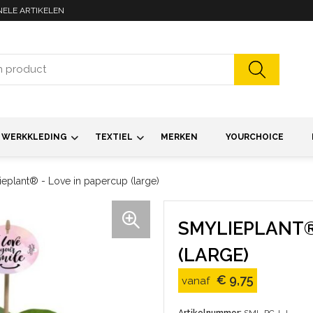
NELE ARTIKELEN
WERKKLEDING
TEXTIEL
MERKEN
YOURCHOICE
eplant® - Love in papercup (large)
SMYLIEPLANT®
(LARGE)
€ 9,75
vanaf