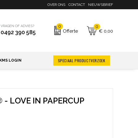
OVER ONS
CONTACT
NIEUWSBRIEF
0
0
VRAGEN OF ADVIES?
€ 0,00
Offerte
0492 390 585
SPECIAAL PRODUCTVERZOEK
KMS LOGIN
 - LOVE IN PAPERCUP