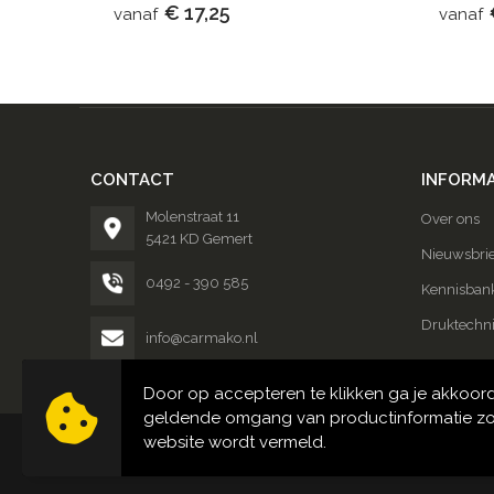
€ 17,25
vanaf
vanaf
CONTACT
INFORMA
Molenstraat 11
Over ons
5421 KD Gemert
Nieuwsbrie
0492 - 390 585
Kennisban
Druktechn
info@carmako.nl
Door op accepteren te klikken ga je akkoor
geldende omgang van productinformatie zo
website wordt vermeld.
© Copyright Carmako 2024