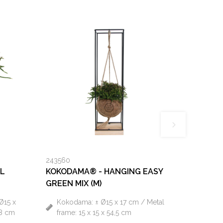
243560
AL
KOKODAMA® - HANGING EASY
GREEN MIX (M)
Ø15 x
Kokodama: ± Ø15 x 17 cm / Metal
28 cm
frame: 15 x 15 x 54,5 cm