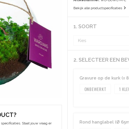
Artikelnummer:
WD-BOWL-M-L
Bekijk alle productspecificaties
1. SOORT
2. SELECTEER EEN B
Gravure op de kurk (± 
ONBEWERKT
1
DUCT?
Rond hanglabel (Ø 65mm
specificaties. Staat jouw vraag er