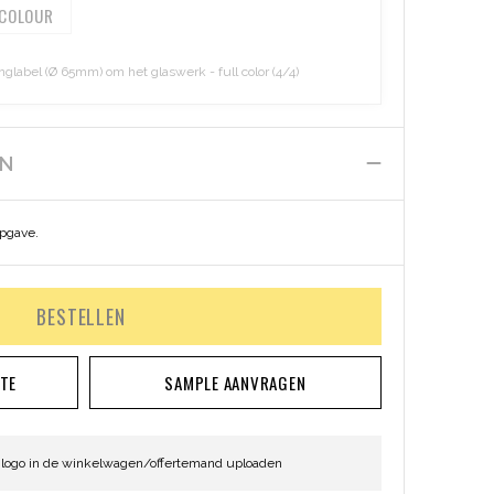
 COLOUR
abel (Ø 65mm) om het glaswerk - full color (4/4)
EN
opgave.
BESTELLEN
RTE
SAMPLE AANVRAGEN
 logo in de winkelwagen/offertemand uploaden