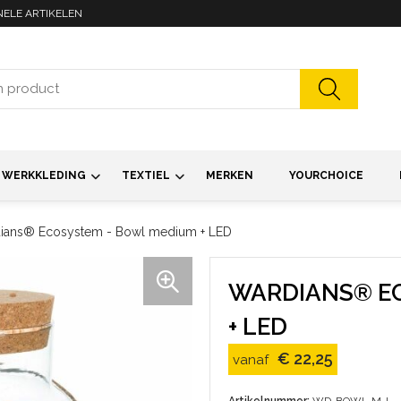
NELE ARTIKELEN
WERKKLEDING
TEXTIEL
MERKEN
YOURCHOICE
ians® Ecosystem - Bowl medium + LED
WARDIANS® E
+ LED
€ 22,25
vanaf