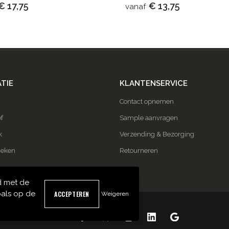
€ 17,75
€ 13,75
vanaf
TIE
KLANTENSERVICE
Contact opnemen
f
Sample aanvragen
k
Verzending & Bezorging
ieken
Retourneren
d met de
als op de
Weigeren