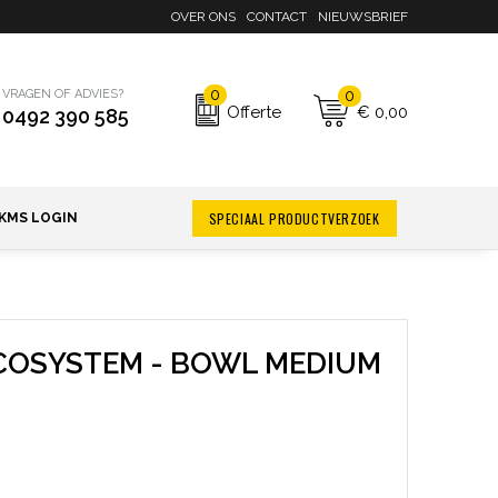
OVER ONS
CONTACT
NIEUWSBRIEF
0
0
VRAGEN OF ADVIES?
€ 0,00
Offerte
0492 390 585
SPECIAAL PRODUCTVERZOEK
KMS LOGIN
COSYSTEM - BOWL MEDIUM