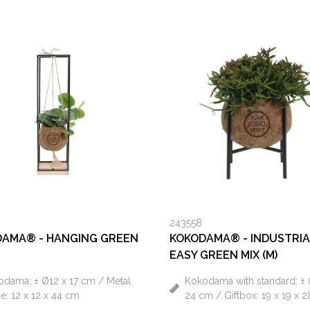
243558
AMA® - HANGING GREEN
KOKODAMA® - INDUSTRI
EASY GREEN MIX (M)
dama: ± Ø12 x 17 cm / Metal
Kokodama with standard: ± 
e: 12 x 12 x 44 cm
24 cm / Giftbox: 19 x 19 x 