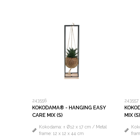
243556
243557
KOKODAMA® - HANGING EASY
KOKOD
CARE MIX (S)
MIX (S)
Kokodama: ± Ø12 x 17 cm / Metal
Koko
frame: 12 x 12 x 44 cm
fram