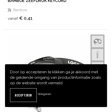
BAMBOE ZEEFDRUK KEYCORD
Bamboe
€ 0,41
vanaf
Door op accepteren te klikken ga je akkoord met
de geldende omgang van productinformatie zoals
op de website wordt vermeld.
Weigeren