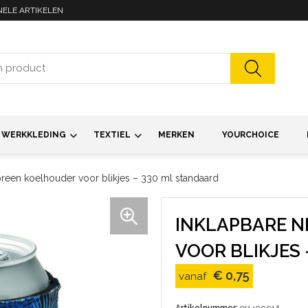
NELE ARTIKELEN
WERKKLEDING
TEXTIEL
MERKEN
YOURCHOICE
reen koelhouder voor blikjes – 330 ml standaard
INKLAPBARE 
VOOR BLIKJES 
€ 0,75
vanaf