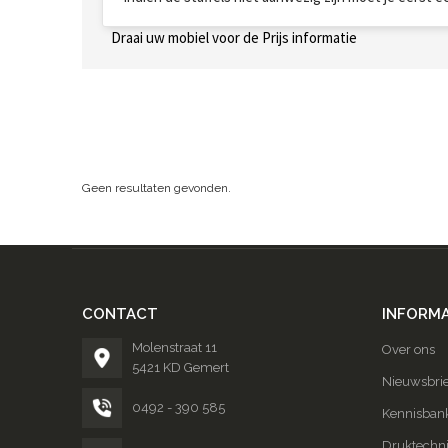
Draai uw mobiel voor de Prijs informatie
Geen resultaten gevonden.
CONTACT
INFORMA
Molenstraat 11
Over ons
5421 KD Gemert
Nieuwsbrie
0492 - 390 585
Kennisban
Druktechn