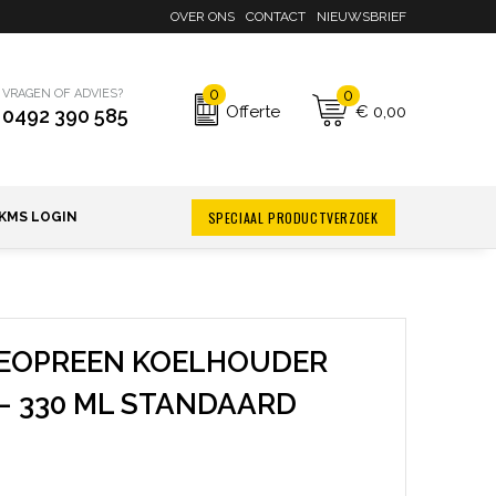
OVER ONS
CONTACT
NIEUWSBRIEF
0
0
VRAGEN OF ADVIES?
€ 0,00
Offerte
0492 390 585
SPECIAAL PRODUCTVERZOEK
KMS LOGIN
NEOPREEN KOELHOUDER
– 330 ML STANDAARD