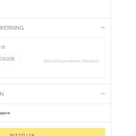
EWERKING
rd)
 COLOUR
Bedrukkingsmethode: Standaard
EN
opgave.