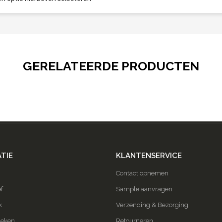
GERELATEERDE PRODUCTEN
TIE
KLANTENSERVICE
Contact opnemen
f
Sample aanvragen
k
Verzending & Bezorging
ieken
Retourneren