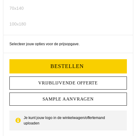
70x140
Aktetassen
Hygiëne en Persoonlijke verzorging
100x180
Promotietassen
Valbeveiliging
Goodiebags
Gehoorbescherming
Selecteer jouw opties voor de prijsopgave.
Golftassen
BESTELLEN
Autotassen
VRIJBLIJVENDE OFFERTE
Reistassensets
SAMPLE AANVRAGEN
Collegetassen
Tablettassen
Je kunt jouw logo in de winkelwagen/offertemand
uploaden
Kledingtassen