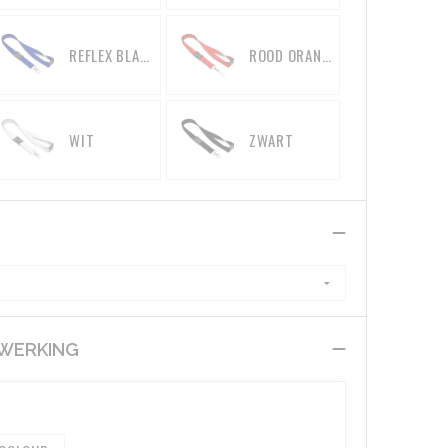
REFLEX BLAUWE C
ROOD ORANJE
WIT
ZWART
EWERKING