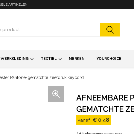
NELE ARTIKELEN
WERKKLEDING
TEXTIEL
MERKEN
YOURCHOICE
ster Pantone-gematchte zeefdruk keycord
AFNEEMBARE 
GEMATCHTE Z
€ 0,48
vanaf