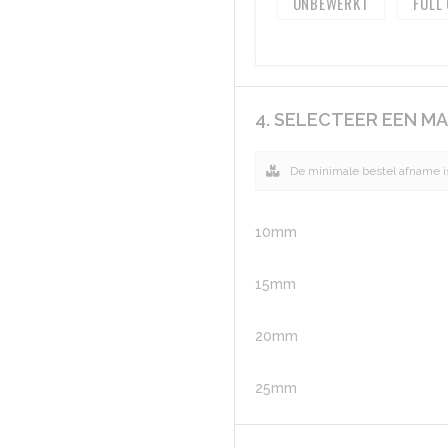
ONBEWERKT
FULL
4. SELECTEER EEN M
De minimale bestel afname is
10mm
15mm
20mm
25mm