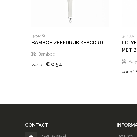
329286
324774
BAMBOE ZEEFDRUK KEYCORD
POLY
MET B
Bamboe
Poly
€ 0,54
vanaf
vanaf
CONTACT
INFORMA
Molenstraat 11
Over ons