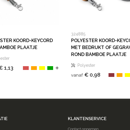
324885
ESTER KOORD-KEYCORD
POLYESTER KOORD-KEYC
AMBOE PLAATJE
MET BEDRUKT OF GEGRA
ROND BAMBOE PLAATJE
ester
Polyester
€ 1,13
€ 0,98
vanaf
TIE
KLANTENSERVICE
Contact opnemen