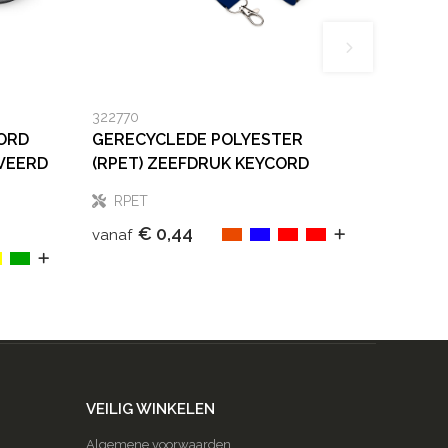
322770
ORD
GERECYCLEDE POLYESTER
VEERD
(RPET) ZEEFDRUK KEYCORD
RPET
€ 0,44
vanaf
VEILIG WINKELEN
Algemene voorwaarden