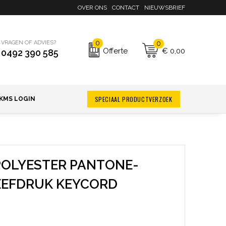
OVER ONS
CONTACT
NIEUWSBRIEF
0
0
VRAGEN OF ADVIES?
€ 0,00
Offerte
0492 390 585
SPECIAAL PRODUCTVERZOEK
KMS LOGIN
POLYESTER PANTONE-
EEFDRUK KEYCORD