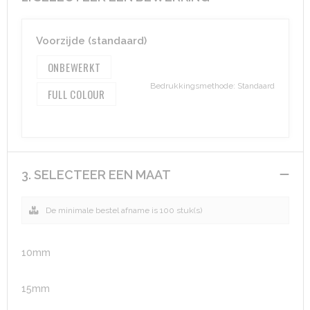
Aktetassen
Hygiëne en Persoonlijke verzorging
Voorzijde (standaard)
Promotietassen
Valbeveiliging
ONBEWERKT
Bedrukkingsmethode: Standaard
FULL COLOUR
Goodiebags
Gehoorbescherming
Golftassen
Autotassen
3. SELECTEER EEN MAAT
Reistassensets
De minimale bestel afname is 100 stuk(s)
Collegetassen
10mm
Tablettassen
15mm
Kledingtassen