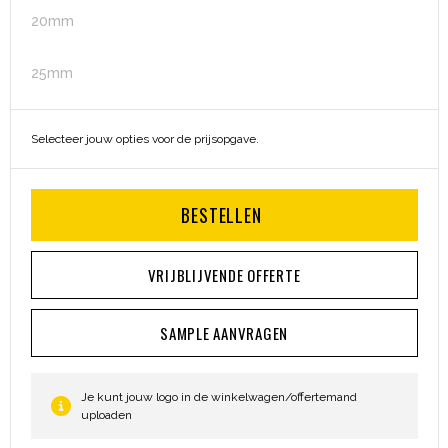
Heuptassen
20mm
Trolleys
25mm
Selecteer jouw opties voor de prijsopgave.
BESTELLEN
VRIJBLIJVENDE OFFERTE
SAMPLE AANVRAGEN
Je kunt jouw logo in de winkelwagen/offertemand
uploaden