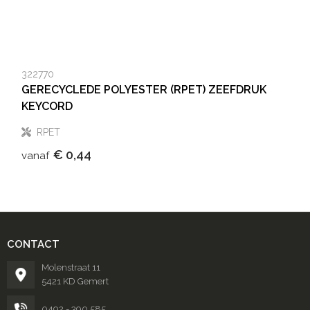
322770
GERECYCLEDE POLYESTER (RPET) ZEEFDRUK
KEYCORD
RPET
€ 0,44
vanaf
CONTACT
Molenstraat 11
5421 KD Gemert
0492 - 390 585