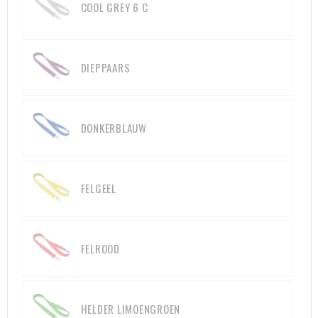
COOL GREY 6 C
Aktetassen
Hygiëne en Persoonlijke verzorging
Promotietassen
Valbeveiliging
DIEPPAARS
Goodiebags
Gehoorbescherming
DONKERBLAUW
Golftassen
Autotassen
FELGEEL
Reistassensets
Collegetassen
FELROOD
Tablettassen
Kledingtassen
HELDER LIMOENGROEN