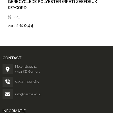
GERECYCLEDE POLYESTER (RPET) ZEEFDRUK
KEYCORD
RPET
€ 0,44
vanaf
CONTACT
Molenstraat 11
5421 KD Gemert
0492 - 390 585
info@carmako.nl
INFORMATIE