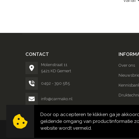
vanaf
CONTACT
INFORMA
Molenstraat 11
Over ons
5421 KD Gemert
Nieuwsbrie
0492 - 390 585
Kennisban
Druktechn
info@carmako.nl
Door op accepteren te klikken ga je akkoor
geldende omgang van productinformatie zo
website wordt vermeld.
© Copyright Carmako 2024