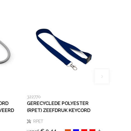
322770
ORD
GERECYCLEDE POLYESTER
VEERD
(RPET) ZEEFDRUK KEYCORD
RPET
€ 0,44