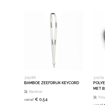
329286
324774
BAMBOE ZEEFDRUK KEYCORD
POLY
MET B
Bamboe
Poly
€ 0,54
vanaf