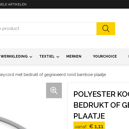
NELE ARTIKELEN
WERKKLEDING
TEXTIEL
MERKEN
YOURCHOICE
keycord met bedrukt of gegraveerd rond bamboe plaatje
POLYESTER K
BEDRUKT OF 
PLAATJE
€ 1,11
vanaf