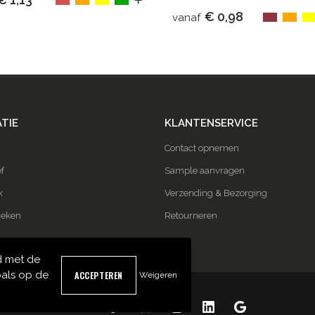
€ 0,98
vanaf
TIE
KLANTENSERVICE
Contact opnemen
f
Sample aanvragen
k
Verzending & Bezorging
ieken
Retourneren
d met de
als op de
Weigeren