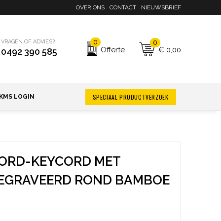
OVER ONS
CONTACT
NIEUWSBRIEF
0
0
VRAGEN OF ADVIES?
€ 0,00
Offerte
0492 390 585
SPECIAAL PRODUCTVERZOEK
KMS LOGIN
OORD-KEYCORD MET
GEGRAVEERD ROND BAMBOE