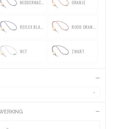
MIDDERNACHTBLAUW
ORANJE
REFLEX BLAUWE C
ROOD ORANJE
WIT
ZWART
EWERKING