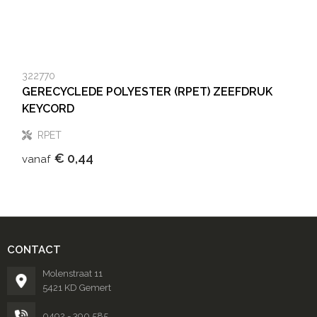
322770
GERECYCLEDE POLYESTER (RPET) ZEEFDRUK
KEYCORD
RPET
€ 0,44
vanaf
CONTACT
Molenstraat 11
5421 KD Gemert
0492 - 390 585