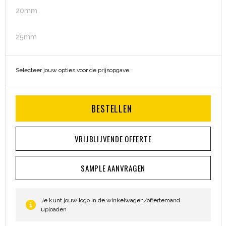
Heuptassen
20mm
Trolleys
25mm
Selecteer jouw opties voor de prijsopgave.
BESTELLEN
VRIJBLIJVENDE OFFERTE
SAMPLE AANVRAGEN
Je kunt jouw logo in de winkelwagen/offertemand
uploaden