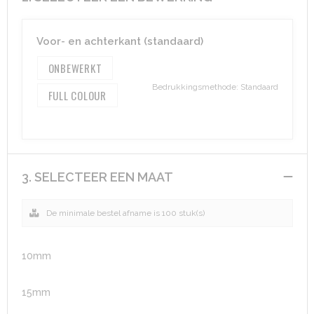
Aktetassen
Hygiëne en Persoonlijke verzorging
Voor- en achterkant (standaard)
Promotietassen
Valbeveiliging
ONBEWERKT
Bedrukkingsmethode: Standaard
FULL COLOUR
Goodiebags
Gehoorbescherming
Golftassen
Autotassen
3. SELECTEER EEN MAAT
Reistassensets
De minimale bestel afname is 100 stuk(s)
Collegetassen
10mm
Tablettassen
15mm
Kledingtassen