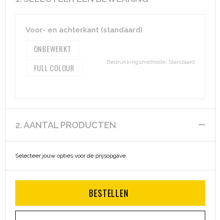
Aktetassen
Hygiëne en Persoonlijke verzorging
Voor- en achterkant (standaard)
Promotietassen
Valbeveiliging
ONBEWERKT
Bedrukkingsmethode: Standaard
FULL COLOUR
Goodiebags
Gehoorbescherming
Golftassen
Autotassen
2. AANTAL PRODUCTEN
Reistassensets
Selecteer jouw opties voor de prijsopgave.
Collegetassen
Tablettassen
BESTELLEN
Kledingtassen