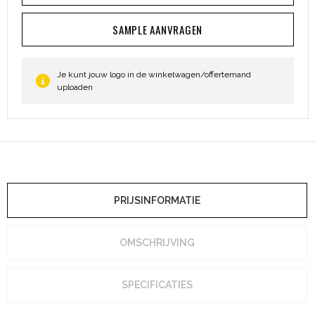
Heuptassen
SAMPLE AANVRAGEN
Trolleys
Je kunt jouw logo in de winkelwagen/offertemand
uploaden
PRIJSINFORMATIE
OMSCHRIJVING
SPECIFICATIES