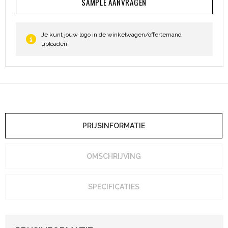
SAMPLE AANVRAGEN
Heuptassen
Trolleys
Je kunt jouw logo in de winkelwagen/offertemand
uploaden
PRIJSINFORMATIE
OMSCHRIJVING
SPECIFICATIES