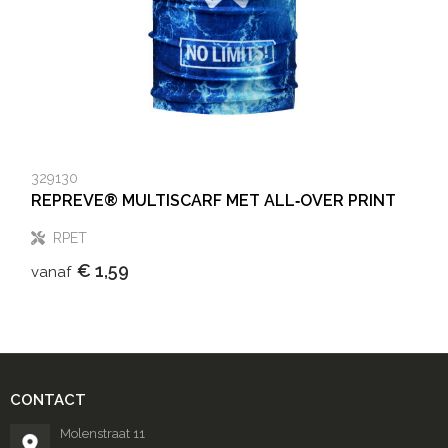
329130
REPREVE® MULTISCARF MET ALL‑OVER PRINT
RPET
€ 1,59
vanaf
CONTACT
Molenstraat 11