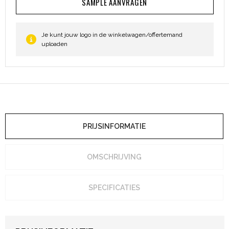
SAMPLE AANVRAGEN
Heuptassen
Trolleys
Je kunt jouw logo in de winkelwagen/offertemand
uploaden
PRIJSINFORMATIE
OMSCHRIJVING
SPECIFICATIES