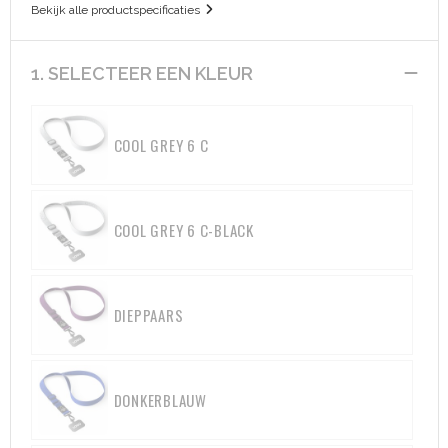
Bekijk alle productspecificaties
Aktetassen
Hygiëne en Persoonlijke verzorging
1. SELECTEER EEN KLEUR
Promotietassen
Valbeveiliging
Goodiebags
Gehoorbescherming
COOL GREY 6 C
Golftassen
COOL GREY 6 C-BLACK
Autotassen
Reistassensets
DIEPPAARS
Collegetassen
Tablettassen
DONKERBLAUW
Kledingtassen