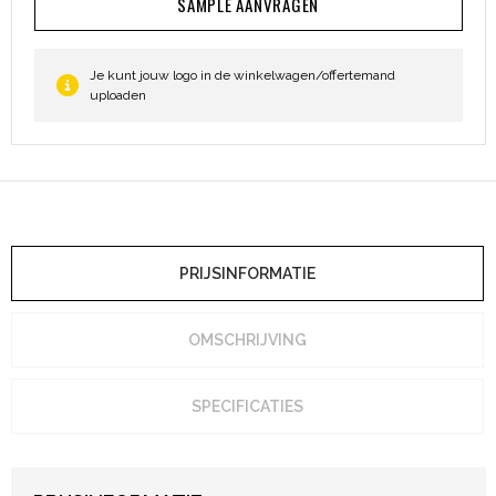
SAMPLE AANVRAGEN
Heuptassen
Trolleys
Je kunt jouw logo in de winkelwagen/offertemand
uploaden
PRIJSINFORMATIE
OMSCHRIJVING
SPECIFICATIES