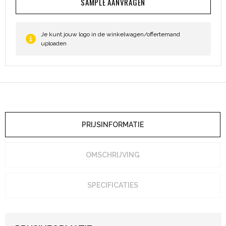
SAMPLE AANVRAGEN
Heuptassen
Trolleys
Je kunt jouw logo in de winkelwagen/offertemand
uploaden
PRIJSINFORMATIE
OMSCHRIJVING
SPECIFICATIES