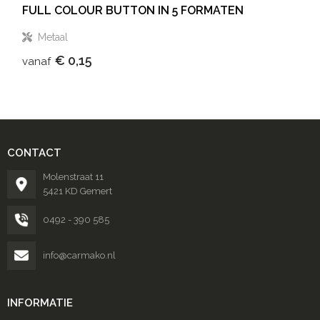
FULL COLOUR BUTTON IN 5 FORMATEN
Metaal
€ 0,15
vanaf
CONTACT
Molenstraat 11
5421 KD Gemert
0492 - 390 585
info@carmako.nl
INFORMATIE