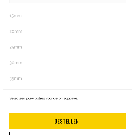
Heuptassen
15mm
Trolleys
20mm
25mm
30mm
35mm
Selecteer jouw opties voor de prijsopgave.
BESTELLEN