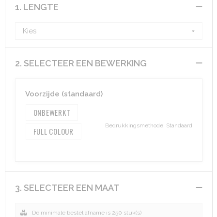
1. LENGTE
Aktetassen
Hygiëne en Persoonlijke verzorging
Promotietassen
Valbeveiliging
2. SELECTEER EEN BEWERKING
Goodiebags
Gehoorbescherming
Golftassen
Voorzijde (standaard)
ONBEWERKT
Autotassen
Bedrukkingsmethode: Standaard
FULL COLOUR
Reistassensets
Collegetassen
Tablettassen
3. SELECTEER EEN MAAT
Kledingtassen
De minimale bestel afname is 250 stuk(s)