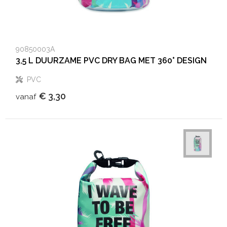
Aktetassen
Hygiëne en Persoonlijke verzorging
Promotietassen
Valbeveiliging
90850003A
3,5 L DUURZAME PVC DRY BAG MET 360° DESIGN
Goodiebags
Gehoorbescherming
PVC
Golftassen
€ 3,30
vanaf
Autotassen
Reistassensets
Collegetassen
Tablettassen
Kledingtassen