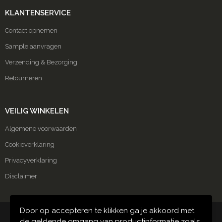
KLANTENSERVICE
Contact opnemen
Sample aanvragen
Verzending & Bezorging
Retourneren
VEILIG WINKELEN
Algemene voorwaarden
Cookieverklaring
Privacyverklaring
Disclaimer
Door op accepteren te klikken ga je akkoord met
© Copyright Carmako 2024
de geldende omgang van productinformatie zoals