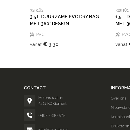
329182
329181
3,5 L DUURZAME PVC DRY BAG
1,5 L
MET 360° DESIGN
MET 3
PVC
PVC
€ 3,30
vanaf
vanaf
CONTACT
INFORMA
Molenstraat 11
Over ons
5421 KD Gemert
Nieuwsbrie
0492 - 390 585
Kennisban
Druktechn
info@carmako.nl