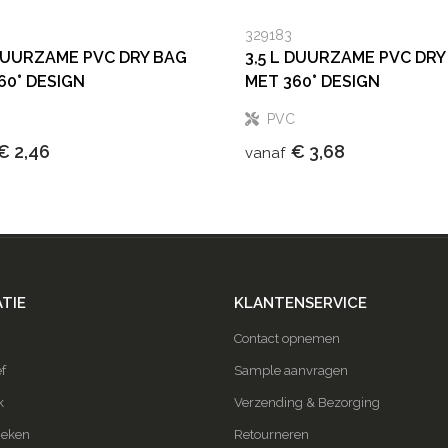
329183
 DUURZAME PVC DRY BAG
3,5 L DUURZAME PVC DRY
60° DESIGN
MET 360° DESIGN
PVC
€ 2,46
€ 3,68
vanaf
TIE
KLANTENSERVICE
Contact opnemen
f
Sample aanvragen
k
Verzending & Bezorging
ieken
Retourneren