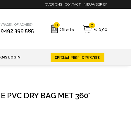
OVER ONS
CONTACT
NIEUWSBRIEF
0
0
VRAGEN OF ADVIES?
€ 0,00
Offerte
0492 390 585
SPECIAAL PRODUCTVERZOEK
KMS LOGIN
E PVC DRY BAG MET 360°