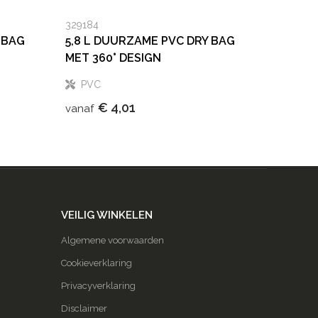
329184
 BAG
5,8 L DUURZAME PVC DRY BAG
MET 360° DESIGN
PVC
€ 4,01
vanaf
VEILIG WINKELEN
Algemene voorwaarden
Cookieverklaring
Privacyverklaring
Disclaimer