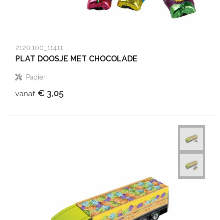
Aktetassen
Hygiëne en Persoonlijke verzorging
Promotietassen
Valbeveiliging
2120.100_11411
PLAT DOOSJE MET CHOCOLADE
Goodiebags
Gehoorbescherming
Papier
Golftassen
€ 3,05
vanaf
Autotassen
Reistassensets
Collegetassen
Tablettassen
Kledingtassen