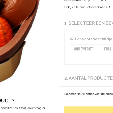
Artikelnummer:
5060-M-W-P
Bekijk alle productspecificaties
1. SELECTEER EEN B
Wit chocoladeschildje
ONBEWERKT
FULL
2. AANTAL PRODUCT
Selecteer jouw opties voor de prijs
DUCT?
specificaties. Staat jouw vraag er