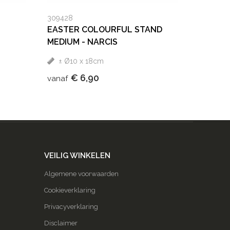
309428
G
EASTER COLOURFUL STAND
MEDIUM - NARCIS
± Ø10 x 18cm
€ 6,90
vanaf
VEILIG WINKELEN
Algemene voorwaarden
Cookieverklaring
Privacyverklaring
Disclaimer