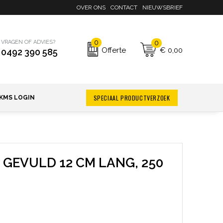
OVER ONS
CONTACT
NIEUWSBRIEF
0
0
VRAGEN OF ADVIES?
€ 0,00
Offerte
0492 390 585
SPECIAAL PRODUCTVERZOEK
KMS LOGIN
 GEVULD 12 CM LANG, 250