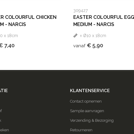
309427
R COLOURFUL CHICKEN
EASTER COLOURFUL EG
M - NARCIS
MEDIUM - NARCIS
10 x 18cm
± Ø10 x 18cm
€ 7,40
€ 5,90
vanaf
TIE
KLANTENSERVICE
Contact opnemen
f
Sample aanvragen
k
Verzending & Bezorging
ieken
Retourneren