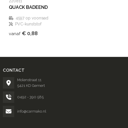
220811
QUACK BADEEND
4597
op voorraad
PVC-kunststof
€ 0,88
vanaf
CONTACT
Molenstraat 11
5421 KD Gemert
0492 - 390 585
info@carmako.nl