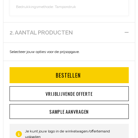
Bedrukkingsmethode: Tampondruk
Aktetassen
Hygiëne en Persoonlijke verzorging
Promotietassen
Valbeveiliging
2. AANTAL PRODUCTEN
Goodiebags
Gehoorbescherming
Selecteer jouw opties voor de prijsopgave.
Golftassen
Autotassen
BESTELLEN
Reistassensets
VRIJBLIJVENDE OFFERTE
Collegetassen
SAMPLE AANVRAGEN
Tablettassen
Kledingtassen
Je kunt jouw logo in de winkelwagen/offertemand
uploaden