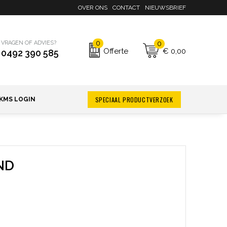
OVER ONS
CONTACT
NIEUWSBRIEF
0
0
VRAGEN OF ADVIES?
€ 0,00
Offerte
0492 390 585
SPECIAAL PRODUCTVERZOEK
KMS LOGIN
ND