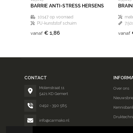
BARRIE ANTI-STRESS HERSENS
BRAIN
10147
op voorraad
mate
PU-kunststof schuim
7,5
€ 1,86
vanaf
vanaf
CONTACT
INFORMA
Molenstraat 11
Over ons
5421 KD Gemert
Nieuwsbrie
0492 - 390 585
Kennisban
Druktechn
info@carmako.nl