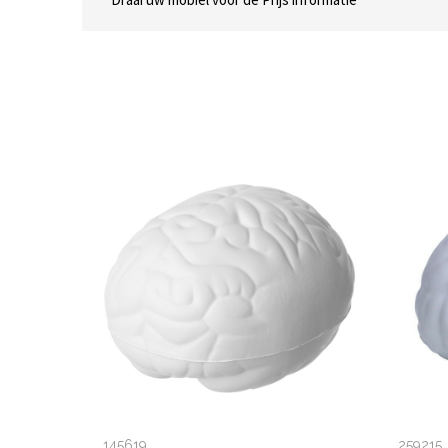
145619
259215