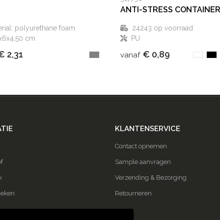
ANTI-STRESS CONTAINE
rial: polyurethane foam
24243
op voorraad
0x6x4,50 cm
PU
€ 2,31
€ 0,89
vanaf
TIE
KLANTENSERVICE
Contact opnemen
f
Sample aanvragen
k
Verzending & Bezorging
ieken
Retourneren