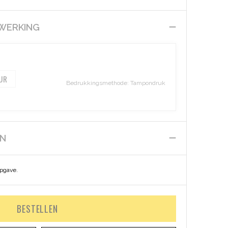
EWERKING
Bedrukkingsmethode: Tampondruk
EN
opgave.
BESTELLEN