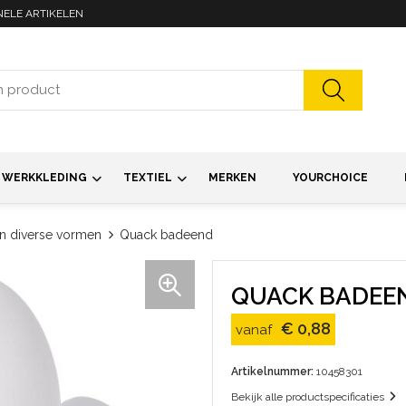
NELE ARTIKELEN
WERKKLEDING
TEXTIEL
MERKEN
YOURCHOICE
 in diverse vormen
Quack badeend
QUACK BADEE
€ 0,88
vanaf
Artikelnummer:
10458301
Bekijk alle productspecificaties