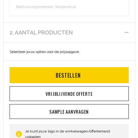
Bedrukkingsmethode: Tampondruk
Aktetassen
Hygiëne en Persoonlijke verzorging
Promotietassen
Valbeveiliging
2. AANTAL PRODUCTEN
Goodiebags
Gehoorbescherming
Selecteer jouw opties voor de prijsopgave.
Golftassen
Autotassen
BESTELLEN
Reistassensets
VRIJBLIJVENDE OFFERTE
Collegetassen
SAMPLE AANVRAGEN
Tablettassen
Kledingtassen
Je kunt jouw logo in de winkelwagen/offertemand
uploaden