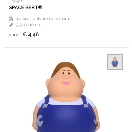
268918
SPACE BERT®
material: polyurethane foam
5,50x7x10 cm
€ 4,46
vanaf