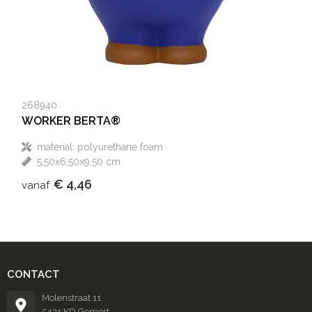
268940
WORKER BERTA®
material: polyurethane foam
5,50x6,50x9,50 cm
€ 4,46
vanaf
CONTACT
Molenstraat 11
5421 KD Gemert