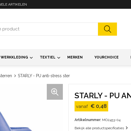
NELE ARTIKELEN
WERKKLEDING
TEXTIEL
MERKEN
YOURCHOICE
sterren
STARLY - PU anti-stress ster
STARLY - PU A
€ 0,48
vanaf
Artikelnummer:
MO2453-04
Bekijk alle productspecificaties