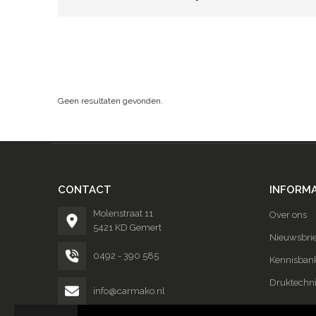
Geen resultaten gevonden.
CONTACT
INFORMA
Molenstraat 11
Over ons
5421 KD Gemert
Nieuwsbrie
0492 - 390 585
Kennisban
Druktechn
info@carmako.nl