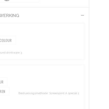
EWERKING
 COLOUR
ound drinkware 3
Bedrukkingsmethode: Screenprint A special 1