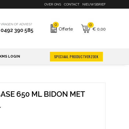
OVER ONS
CONTACT
NIEUWSBRIEF
0
0
VRAGEN OF ADVIES?
€ 0,00
Offerte
0492 390 585
SPECIAAL PRODUCTVERZOEK
KMS LOGIN
ASE 650 ML BIDON MET
L