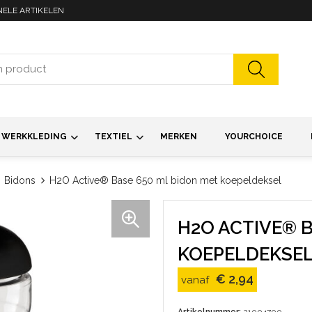
NELE ARTIKELEN
WERKKLEDING
TEXTIEL
MERKEN
YOURCHOICE
Bidons
H2O Active® Base 650 ml bidon met koepeldeksel
H2O ACTIVE® B
KOEPELDEKSE
€ 2,94
vanaf