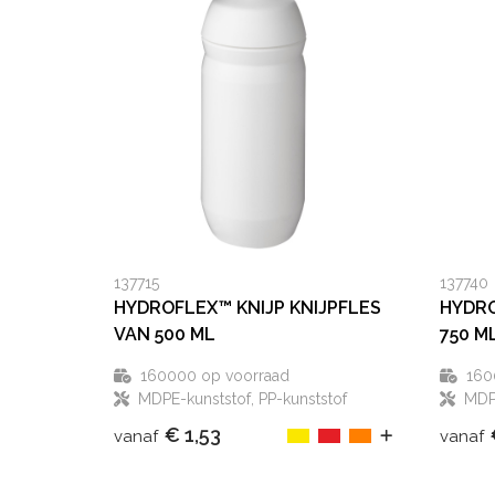
137715
137740
HYDROFLEX™ KNIJP KNIJPFLES
HYDRO
VAN 500 ML
750 M
160000
op voorraad
160
MDPE-kunststof, PP-kunststof
MDPE
€ 1,53
vanaf
vanaf