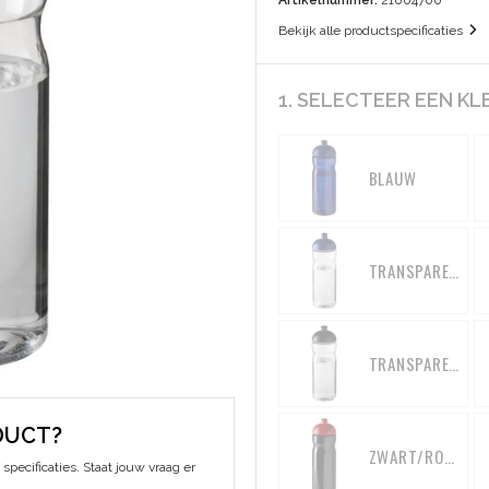
Artikelnummer:
21004700
Bekijk alle productspecificaties
1. SELECTEER EEN KL
BLAUW
TRANSPARENT/BLAUW
TRANSPARENT/ZWART
DUCT?
ZWART/ROOD
specificaties. Staat jouw vraag er