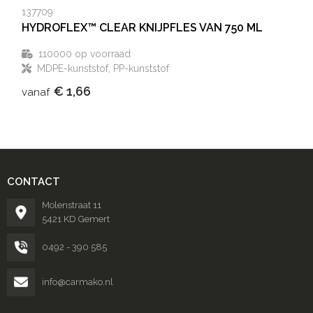
137709
HYDROFLEX™ CLEAR KNIJPFLES VAN 750 ML
110000
op voorraad
MDPE-kunststof, PP-kunststof
€ 1,66
vanaf
CONTACT
Molenstraat 11
5421 KD Gemert
0492 - 390 585
info@carmako.nl