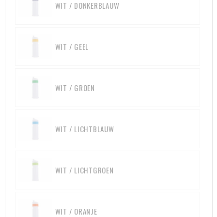
WIT / DONKERBLAUW
Aktetassen
Hygiëne en Persoonlijke verzorging
Promotietassen
Valbeveiliging
WIT / GEEL
Goodiebags
Gehoorbescherming
WIT / GROEN
Golftassen
Autotassen
WIT / LICHTBLAUW
Reistassensets
Collegetassen
WIT / LICHTGROEN
Tablettassen
Kledingtassen
WIT / ORANJE