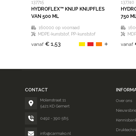
137715
137740
HYDROFLEX™ KNIJP KNIJPFLES
HYDRO
VAN 500 ML
750 M
160000
op voorraad
160
MDPE-kunststof, PP-kunststof
MDPE
€ 1,53
vanaf
vanaf
CONTACT
INFORMA
Molenstraat 11
Over ons
5421 KD Gemert
Nieuwsbrie
0492 - 390 585
Kennisban
Druktechn
info@carmako.nl