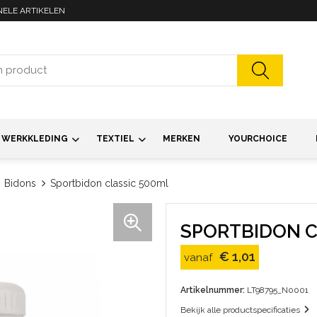
NELE ARTIKELEN
WERKKLEDING
TEXTIEL
MERKEN
YOURCHOICE
Bidons
Sportbidon classic 500ml
SPORTBIDON C
€ 1,01
vanaf
Artikelnummer:
LT98795_N0001
Bekijk alle productspecificaties