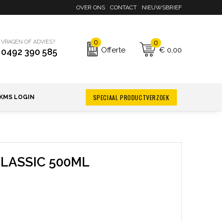
OVER ONS
CONTACT
NIEUWSBRIEF
0
0
VRAGEN OF ADVIES?
€ 0,00
Offerte
0492 390 585
SPECIAAL PRODUCTVERZOEK
KMS LOGIN
LASSIC 500ML