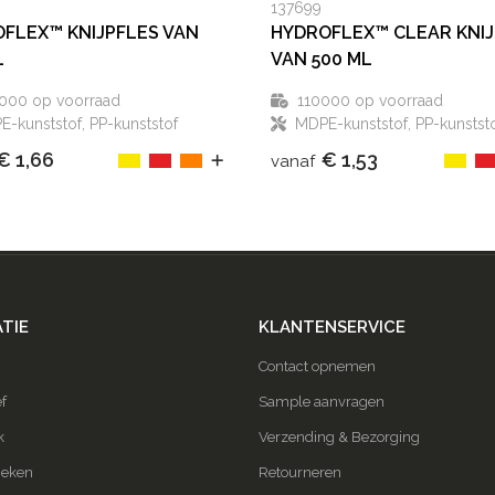
137699
FLEX™ KNIJPFLES VAN
HYDROFLEX™ CLEAR KNIJ
L
VAN 500 ML
000
op voorraad
110000
op voorraad
-kunststof, PP-kunststof
MDPE-kunststof, PP-kunstst
€ 1,66
€ 1,53
vanaf
TIE
KLANTENSERVICE
Contact opnemen
f
Sample aanvragen
k
Verzending & Bezorging
ieken
Retourneren