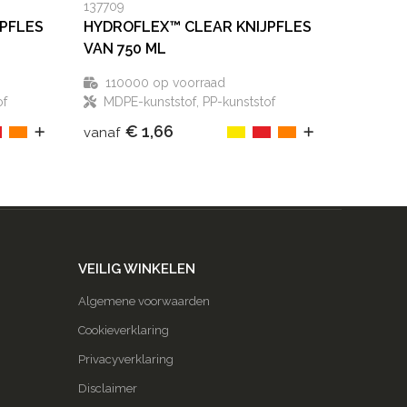
137709
PFLES
HYDROFLEX™ CLEAR KNIJPFLES
VAN 750 ML
110000
op voorraad
of
MDPE-kunststof, PP-kunststof
€ 1,66
vanaf
VEILIG WINKELEN
Algemene voorwaarden
Cookieverklaring
Privacyverklaring
Disclaimer