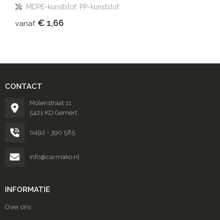
MDPE-kunststof, PP-kunststof
€ 1,66
vanaf
CONTACT
Molenstraat 11
5421 KD Gemert
0492 - 390 585
info@carmako.nl
INFORMATIE
Over ons