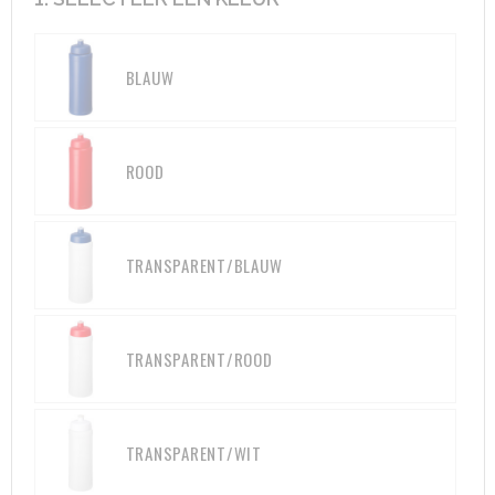
Aktetassen
Hygiëne en Persoonlijke verzorging
BLAUW
Promotietassen
Valbeveiliging
Goodiebags
Gehoorbescherming
ROOD
Golftassen
Autotassen
TRANSPARENT/BLAUW
Reistassensets
TRANSPARENT/ROOD
Collegetassen
Tablettassen
TRANSPARENT/WIT
Kledingtassen