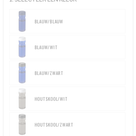
Aktetassen
Hygiëne en Persoonlijke verzorging
BLAUW/BLAUW
Promotietassen
Valbeveiliging
Goodiebags
Gehoorbescherming
BLAUW/WIT
Golftassen
Autotassen
BLAUW/ZWART
Reistassensets
HOUTSKOOL/WIT
Collegetassen
Tablettassen
HOUTSKOOL/ZWART
Kledingtassen