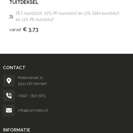
TUITDEKSEL
PET-kunststof, 72% PP-kunststof en 17% SAN-kunststof
en 11% PE-kunststof
€ 3,73
vanaf
CONTACT
Molenstraat 11
5421 KD Gemert
0492 - 390 585
info@carmako.nl
INFORMATIE