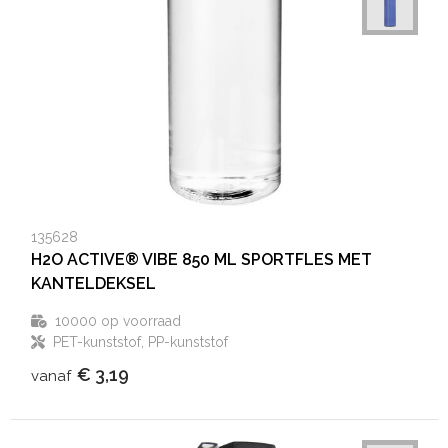
135628
H2O ACTIVE® VIBE 850 ML SPORTFLES MET
KANTELDEKSEL
10000
op voorraad
PET-kunststof, PP-kunststof
€ 3,19
vanaf