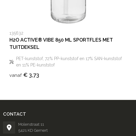
135632
H2O ACTIVE® VIBE 850 ML SPORTFLES MET
TUITDEKSEL
PET-kunststof, 72% PP-kunststof en 17% SAN-kunststof
en 11% PE-kunststof
€ 3,73
vanaf
CONTACT
Molenstraat 11
5421 KD Gemert