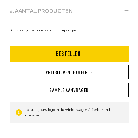
Heuptassen
2. AANTAL PRODUCTEN
Trolleys
Selecteer jouw opties voor de prijsopgave.
BESTELLEN
VRIJBLIJVENDE OFFERTE
SAMPLE AANVRAGEN
Je kunt jouw logo in de winkelwagen/offertemand
uploaden