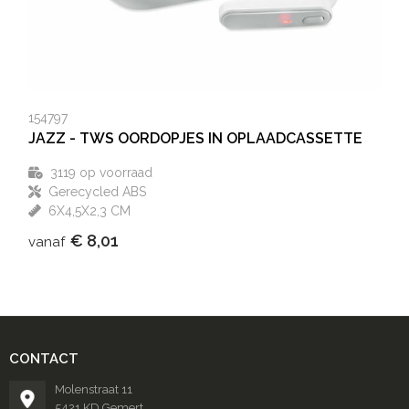
154797
JAZZ - TWS OORDOPJES IN OPLAADCASSETTE
3119
op voorraad
Gerecycled ABS
6X4,5X2,3 CM
€ 8,01
vanaf
CONTACT
Molenstraat 11
5421 KD Gemert