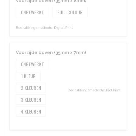
Voorzijde boven (35mm x 8mm)
ONBEWERKT
FULL COLOUR
Aktetassen
Hygiëne en Persoonlijke verzorging
Promotietassen
Valbeveiliging
Bedrukkingsmethode: Digital Print
Goodiebags
Gehoorbescherming
Voorzijde boven (35mm x 7mm)
Golftassen
ONBEWERKT
Autotassen
1
Reistassensets
2
Bedrukkingsmethode: Pad Print
3
Collegetassen
4
Tablettassen
Kledingtassen