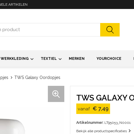
NELE ARTIKELEN
WERKKLEDING
TEXTIEL
MERKEN
YOURCHOICE
pjes
TWS Galaxy Oordopjes
TWS GALAXY 
€ 7,49
vanaf
Artikelnummer:
LT95053_N0001
Bekijk alle productspecificaties