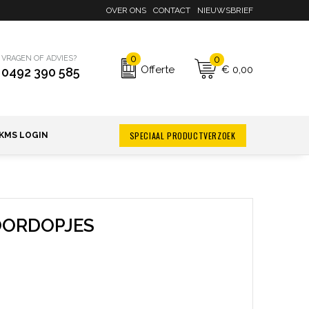
OVER ONS
CONTACT
NIEUWSBRIEF
0
0
VRAGEN OF ADVIES?
€ 0,00
Offerte
0492 390 585
SPECIAAL PRODUCTVERZOEK
KMS LOGIN
OORDOPJES