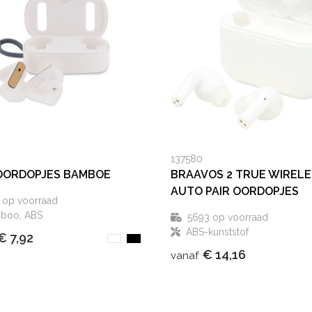
137580
OORDOPJES BAMBOE
BRAAVOS 2 TRUE WIRELE
AUTO PAIR OORDOPJES
op voorraad
boo, ABS
5693
op voorraad
ABS-kunststof
€ 7,92
€ 14,16
vanaf