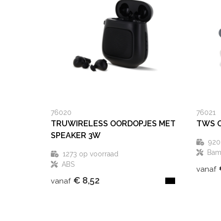
76020
76021
TRUWIRELESS OORDOPJES MET
TWS 
SPEAKER 3W
920
Bam
1273
op voorraad
ABS
vanaf
€ 8,52
vanaf