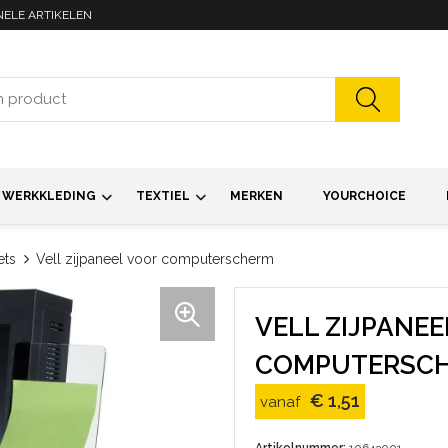
NELE ARTIKELEN
WERKKLEDING
TEXTIEL
MERKEN
YOURCHOICE
ts
Vell zijpaneel voor computerscherm
VELL ZIJPANE
COMPUTERSC
€ 1,51
vanaf