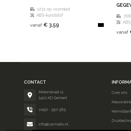
GEGE
1231
op voorraad
ABS-kunststof
768
ABS-
€ 3,59
vanaf
vanaf
CONTACT
INFORMA
Molenstraat 11
Over ons
5421 KD Gemert
Nieuwsbrie
0492 - 390 585
Kennisban
Druktechn
info@carmako.nl