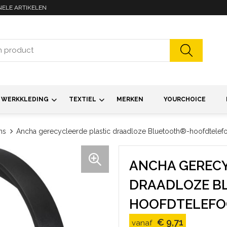
NELE ARTIKELEN
WERKKLEDING
TEXTIEL
MERKEN
YOURCHOICE
ns
Ancha gerecycleerde plastic draadloze Bluetooth®-hoofdtelef
ANCHA GERECY
DRAADLOZE B
HOOFDTELEFO
€ 9,71
vanaf