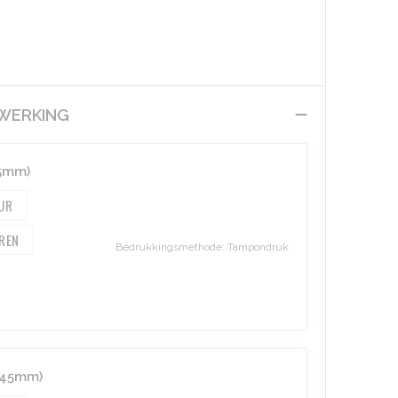
EWERKING
45mm)
Bedrukkingsmethode: Tampondruk
x45mm)