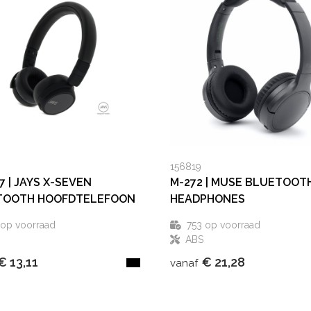
156819
7 | JAYS X-SEVEN
M-272 | MUSE BLUETOOT
TOOTH HOOFDTELEFOON
HEADPHONES
op voorraad
753
op voorraad
ABS
€ 13,11
€ 21,28
vanaf