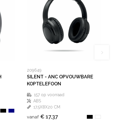
209649
H
SILENT - ANC OPVOUWBARE
KOPTELEFOON
157
op voorraad
ABS
17,5X8X20 CM
€ 17,37
vanaf