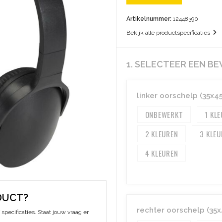
Artikelnummer:
12448390
Bekijk alle productspecificaties
1. SELECTEER EEN B
linker oorschelp (35x
ONBEWERKT
1
2
3
4
DUCT?
rechter oorschelp (35
specificaties. Staat jouw vraag er