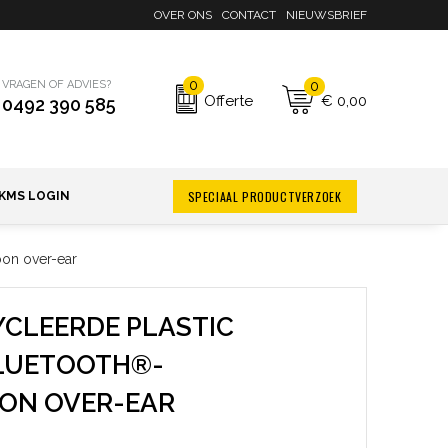
OVER ONS
CONTACT
NIEUWSBRIEF
0
0
VRAGEN OF ADVIES?
€ 0,00
Offerte
0492 390 585
SPECIAAL PRODUCTVERZOEK
KMS LOGIN
oon over-ear
CLEERDE PLASTIC
LUETOOTH®-
ON OVER-EAR