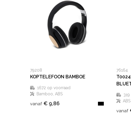
79208
76164
KOPTELEFOON BAMBOE
T0024
BLUE
1672
op voorraad
Bamboo, ABS
319
ABS
€ 9,86
vanaf
vanaf