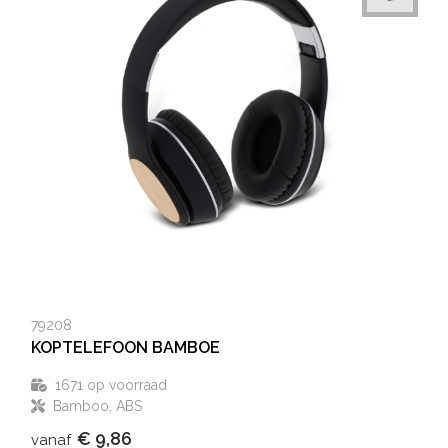
79208
KOPTELEFOON BAMBOE
1671
op voorraad
Bamboo, ABS
€ 9,86
vanaf