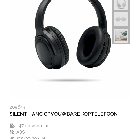
209649
SILENT - ANC OPVOUWBARE KOPTELEFOON
147
op voorraad
ABS
17,5X8X20 CM