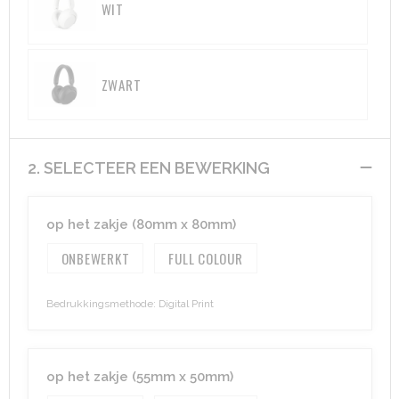
WIT
Aktetassen
Hygiëne en Persoonlijke verzorging
Promotietassen
Valbeveiliging
ZWART
Goodiebags
Gehoorbescherming
Golftassen
2. SELECTEER EEN BEWERKING
Autotassen
op het zakje (80mm x 80mm)
Reistassensets
ONBEWERKT
FULL COLOUR
Collegetassen
Bedrukkingsmethode: Digital Print
Tablettassen
Kledingtassen
op het zakje (55mm x 50mm)