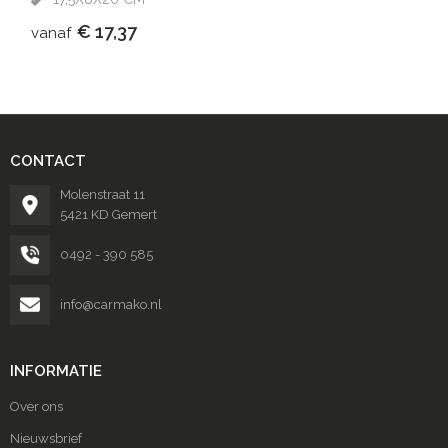
€ 17,37
vanaf
CONTACT
Molenstraat 11
5421 KD Gemert
0492 - 390 585
info@carmako.nl
INFORMATIE
Over ons
Nieuwsbrief