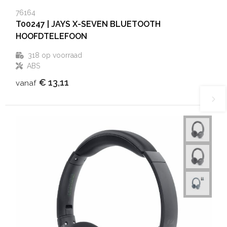
76164
T00247 | JAYS X-SEVEN BLUETOOTH
HOOFDTELEFOON
318
op voorraad
ABS
€ 13,11
vanaf