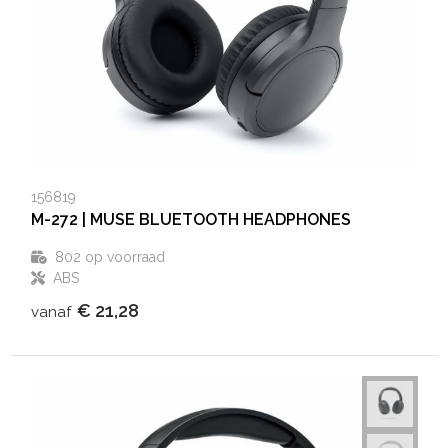
156819
M-272 | MUSE BLUETOOTH HEADPHONES
802
op voorraad
ABS
€ 21,28
vanaf