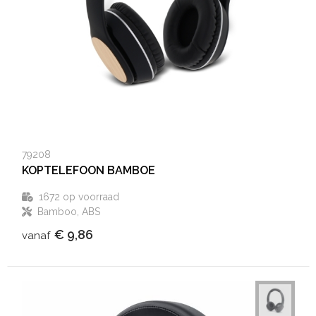
79208
KOPTELEFOON BAMBOE
1672
op voorraad
Bamboo, ABS
€ 9,86
vanaf