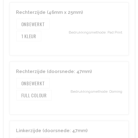
Rechterzijde (46mm x 25mm)
Aktetassen
Hygiëne en Persoonlijke verzorging
ONBEWERKT
Promotietassen
Valbeveiliging
Bedrukkingsmethode: Pad Print
1
Goodiebags
Gehoorbescherming
Golftassen
Rechterzijde (doorsnede: 47mm)
Autotassen
ONBEWERKT
Reistassensets
Bedrukkingsmethode: Doming
FULL COLOUR
Collegetassen
Tablettassen
Kledingtassen
Linkerzijde (doorsnede: 47mm)