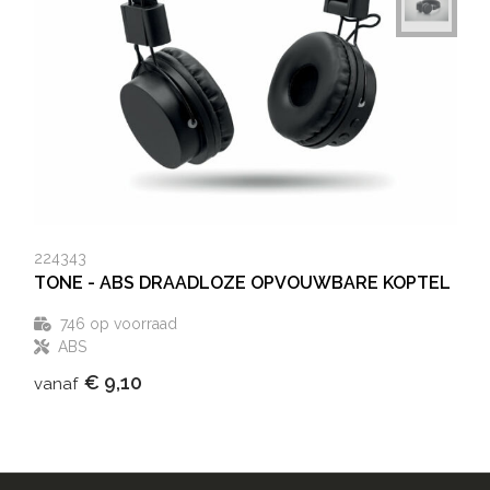
224343
TONE - ABS DRAADLOZE OPVOUWBARE KOPTEL
746
op voorraad
ABS
€ 9,10
vanaf