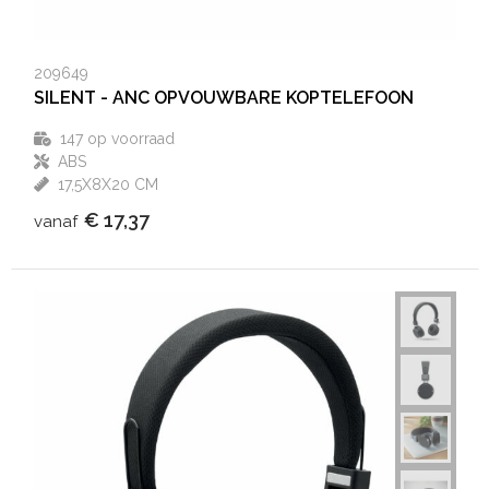
209649
SILENT - ANC OPVOUWBARE KOPTELEFOON
147
op voorraad
ABS
17,5X8X20 CM
€ 17,37
vanaf