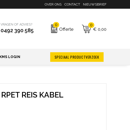
OVER ONS
CONTACT
NIEUWSBRIEF
0
0
VRAGEN OF ADVIES?
€ 0,00
Offerte
0492 390 585
SPECIAAL PRODUCTVERZOEK
KMS LOGIN
 RPET REIS KABEL