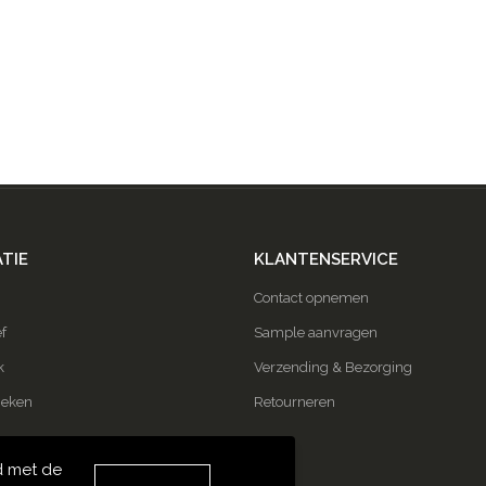
TIE
KLANTENSERVICE
Contact opnemen
f
Sample aanvragen
k
Verzending & Bezorging
ieken
Retourneren
d met de