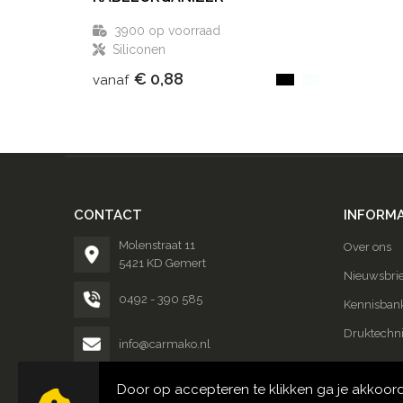
3900
op voorraad
Siliconen
€ 0,88
vanaf
CONTACT
INFORMA
Molenstraat 11
Over ons
5421 KD Gemert
Nieuwsbrie
0492 - 390 585
Kennisban
Druktechn
info@carmako.nl
Door op accepteren te klikken ga je akkoor