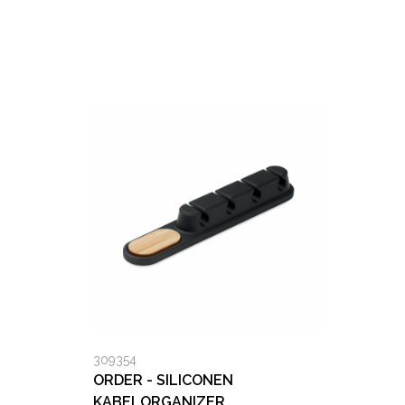
309354
ORDER - SILICONEN
KABELORGANIZER