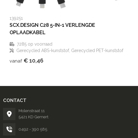
139251
SCX.DESIGN C28 5-IN-1 VERLENGDE
OPLAADKABEL
7285
op voorraad
Gerecycled ABS-kunststof, Gerecycled PET-kunststof
€ 10,46
vanaf
CONTACT
Molenstraat 11
5421 KD Gemert
0492 - 390 585