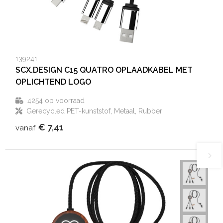
139241
SCX.DESIGN C15 QUATRO OPLAADKABEL MET
OPLICHTEND LOGO
4254
op voorraad
Gerecycled PET-kunststof, Metaal, Rubber
€ 7,41
vanaf