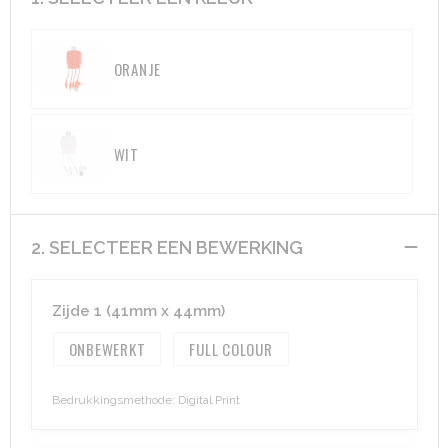
Aktetassen
Hygiëne en Persoonlijke verzorging
ORANJE
Promotietassen
Valbeveiliging
Goodiebags
Gehoorbescherming
WIT
Golftassen
Autotassen
2. SELECTEER EEN BEWERKING
Reistassensets
Zijde 1 (41mm x 44mm)
Collegetassen
ONBEWERKT
FULL COLOUR
Tablettassen
Bedrukkingsmethode: Digital Print
Kledingtassen