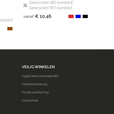
Gerecycled ABS-kunststof,
Gerecycled PET-kunststof
€ 10,46
vanaf
nststof
VEILIG WINKELEN
Algemene voorwaarden
Cookieverklaring
Privacyverklaring
Disclaimer