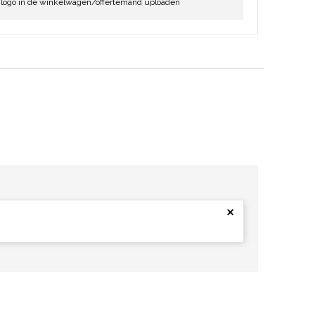
 logo in de winkelwagen/offertemand uploaden
×