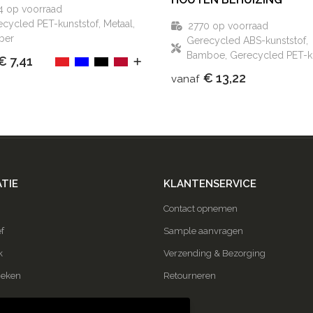
4
op voorraad
cycled PET-kunststof, Metaal,
2770
op voorraad
ber
Gerecycled ABS-kunststof,
Bamboe, Gerecycled PET-ku
€ 7,41
€ 13,22
vanaf
TIE
KLANTENSERVICE
Contact opnemen
f
Sample aanvragen
k
Verzending & Bezorging
ieken
Retourneren