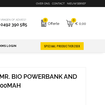
OVER ONS
CONTACT
NIEUWSBRIEF
0
0
VRAGEN OF ADVIES?
€ 0,00
Offerte
0492 390 585
SPECIAAL PRODUCTVERZOEK
KMS LOGIN
R MR. BIO POWERBANK AND
000MAH