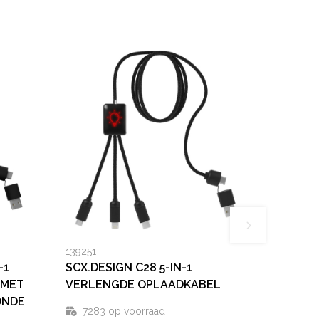
139251
-1
SCX.DESIGN C28 5-IN-1
 MET
VERLENGDE OPLAADKABEL
ONDE
7283
op voorraad