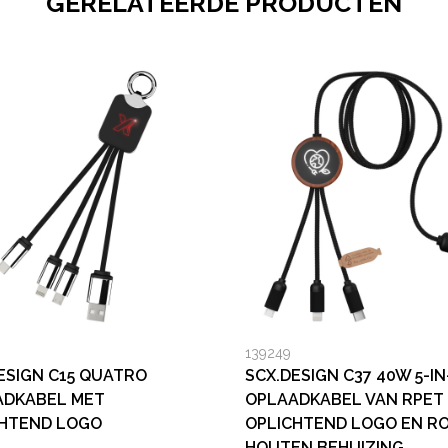
GERELATEERDE PRODUCTEN
139249
ESIGN C15 QUATRO
SCX.DESIGN C37 40W 5-IN
ADKABEL MET
OPLAADKABEL VAN RPET
CHTEND LOGO
OPLICHTEND LOGO EN R
HOUTEN BEHUIZING