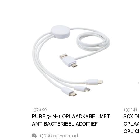
137680
139241
PURE 5-IN-1 OPLAADKABEL MET
SCX.D
ANTIBACTERIEEL ADDITIEF
OPLA
OPLI
15066
op voorraad