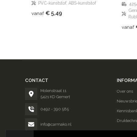
PVC-kunststof, ABS-kunststof
425
Gere
€ 5,49
vanaf
Rub
vanaf
CONTACT
INFORMA
Molenstraat 11
Over ons
5421 KD Gemert
Nieuwsbrie
0492 - 390 585
Kennisban
Druktechn
info@carmako.nl