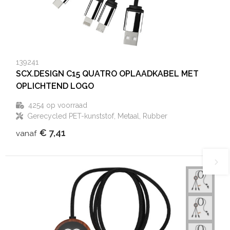
139241
SCX.DESIGN C15 QUATRO OPLAADKABEL MET
OPLICHTEND LOGO
4254
op voorraad
Gerecycled PET-kunststof, Metaal, Rubber
€ 7,41
vanaf