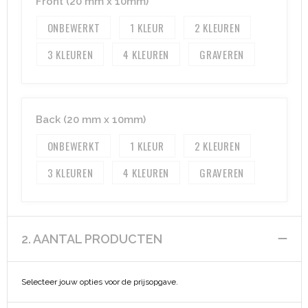
Front (20 mm x 10mm)
ONBEWERKT
1
2
Aktetassen
Hygiëne en Persoonlijke verzorging
3
4
GRAVEREN
Promotietassen
Valbeveiliging
Goodiebags
Gehoorbescherming
Back (20 mm x 10mm)
Golftassen
ONBEWERKT
1
2
Autotassen
3
4
GRAVEREN
Reistassensets
Collegetassen
2. AANTAL PRODUCTEN
Tablettassen
Selecteer jouw opties voor de prijsopgave.
Kledingtassen