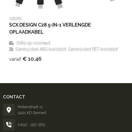
139251
SCX.DESIGN C28 5-IN-1 VERLENGDE
OPLAADKABEL
7285
op voorraad
Gerecycled ABS-kunststof, Gerecycled PET-kunststof
€ 10,46
vanaf
CONTACT
Molenstraat 11
5421 KD Gemert
0492 - 390 585