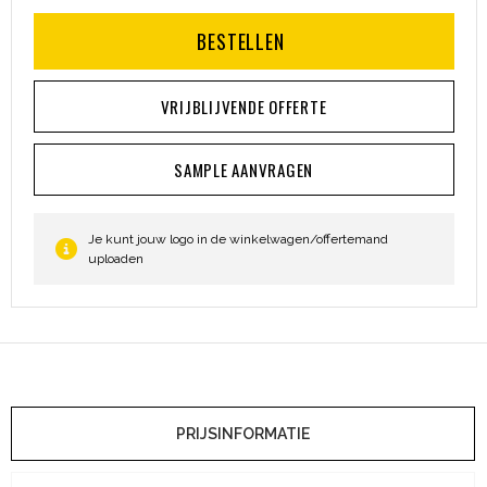
Heuptassen
BESTELLEN
Trolleys
VRIJBLIJVENDE OFFERTE
SAMPLE AANVRAGEN
Je kunt jouw logo in de winkelwagen/offertemand
uploaden
PRIJSINFORMATIE