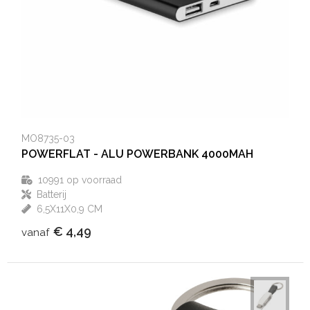
Aktetassen
Hygiëne en Persoonlijke verzorging
Promotietassen
Valbeveiliging
Goodiebags
Gehoorbescherming
Golftassen
MO8735-03
POWERFLAT - ALU POWERBANK 4000MAH
Autotassen
10991
op voorraad
Reistassensets
Batterij
6,5X11X0,9 CM
Collegetassen
€ 4,49
vanaf
Tablettassen
Kledingtassen