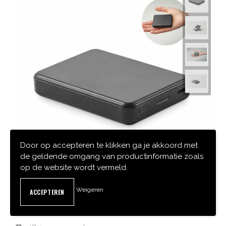
Door op accepteren te klikken ga je akkoord met
de geldende omgang van productinformatie zoals
op de website wordt vermeld.
Weigeren
MO2602-03
KLEINPOW - POWERBANK 5000 MAH