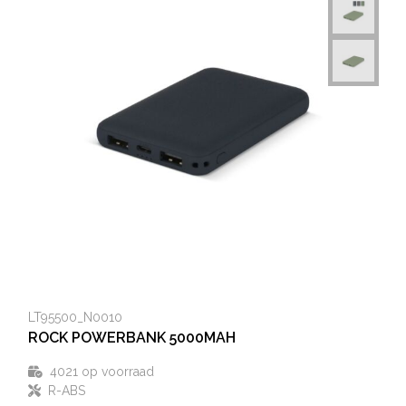
LT95500_N0010
ROCK POWERBANK 5000MAH
4021
op voorraad
R-ABS