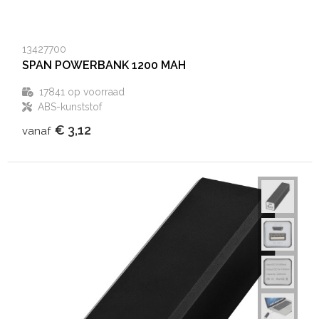
13427700
SPAN POWERBANK 1200 MAH
17841
op voorraad
ABS-kunststof
€ 3,12
vanaf