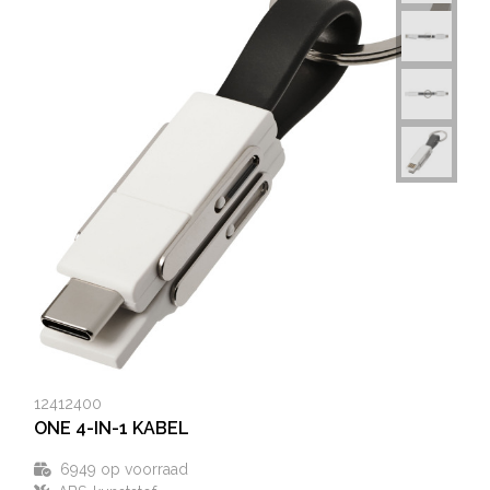
Heuptassen
Trolleys
12412400
ONE 4-IN-1 KABEL
6949
op voorraad