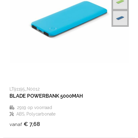
LT91195_N0012
BLADE POWERBANK 5000MAH
2919
op voorraad
ABS, Polycarbonate
€ 7,68
vanaf