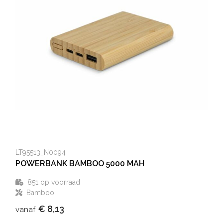
LT95513_N0094
POWERBANK BAMBOO 5000 MAH
851
op voorraad
Bamboo
€ 8,13
vanaf