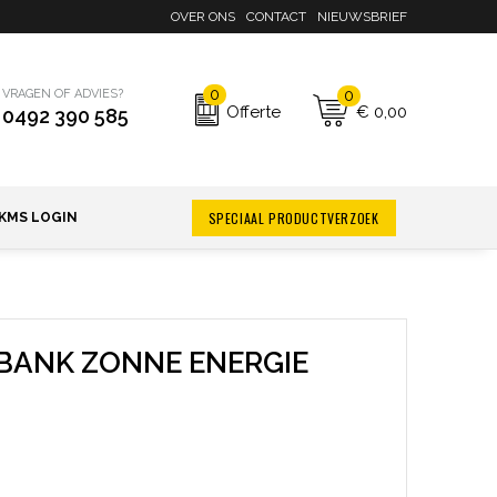
OVER ONS
CONTACT
NIEUWSBRIEF
0
0
VRAGEN OF ADVIES?
€ 0,00
Offerte
0492 390 585
SPECIAAL PRODUCTVERZOEK
KMS LOGIN
BANK ZONNE ENERGIE