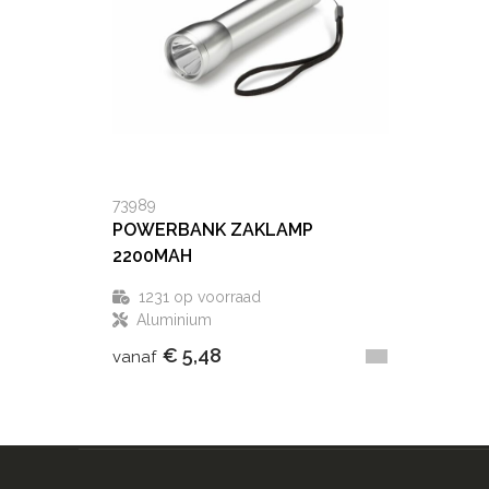
73989
POWERBANK ZAKLAMP
2200MAH
1231
op voorraad
Aluminium
€ 5,48
vanaf