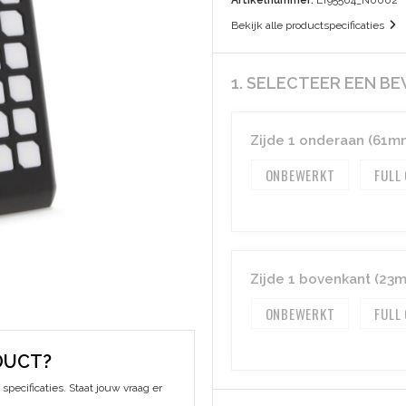
Artikelnummer:
LT95504_N0002
Bekijk alle productspecificaties
1. SELECTEER EEN B
Zijde 1 onderaan (61m
ONBEWERKT
FULL
Zijde 1 bovenkant (23
ONBEWERKT
FULL
DUCT?
specificaties. Staat jouw vraag er