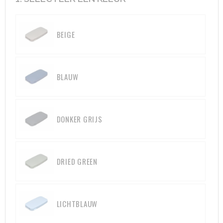
Aktetassen
Hygiëne en Persoonlijke verzorging
BEIGE
Promotietassen
Valbeveiliging
Goodiebags
Gehoorbescherming
BLAUW
Golftassen
Autotassen
DONKER GRIJS
Reistassensets
DRIED GREEN
Collegetassen
Tablettassen
LICHTBLAUW
Kledingtassen