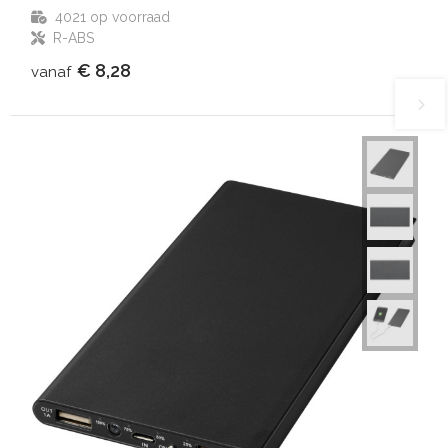
4021
op voorraad
R-ABS
€ 8,28
vanaf