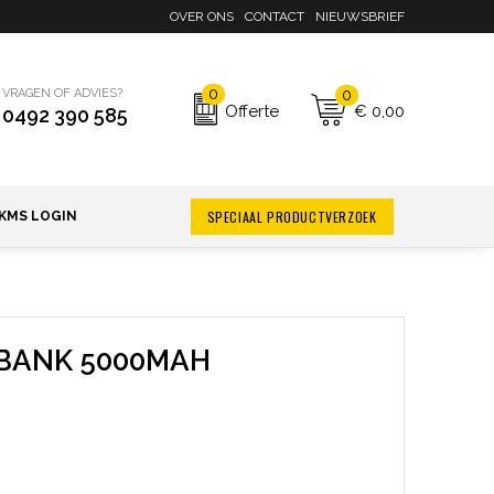
OVER ONS
CONTACT
NIEUWSBRIEF
0
0
VRAGEN OF ADVIES?
€ 0,00
Offerte
0492 390 585
SPECIAAL PRODUCTVERZOEK
KMS LOGIN
BANK 5000MAH