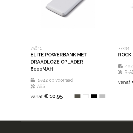
75641
77334
ELITE POWERBANK MET
ROCK
DRAADLOZE OPLADER
402
8000MAH
R-A
15512
op voorraad
vanaf
ABS
€ 10,95
vanaf