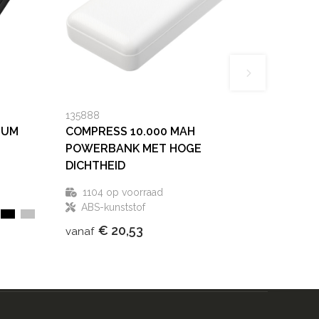
135888
IUM
COMPRESS 10.000 MAH
POWERBANK MET HOGE
DICHTHEID
1104
op voorraad
ABS-kunststof
€ 20,53
vanaf