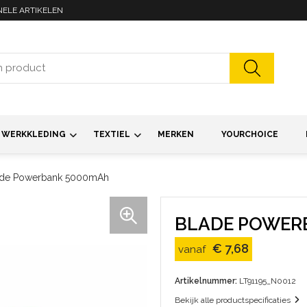
NELE ARTIKELEN
WERKKLEDING
TEXTIEL
MERKEN
YOURCHOICE
ade Powerbank 5000mAh
BLADE POWER
€ 7,68
vanaf
Artikelnummer:
LT91195_N0012
Bekijk alle productspecificaties