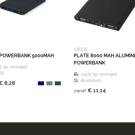
135335
 POWERBANK 5000MAH
PLATE 8000 MAH ALUMIN
POWERBANK
1
op voorraad
BS
11474
op voorraad
Aluminium
€ 8,28
€ 11,14
vanaf